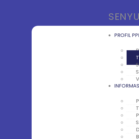
SENYU
PROFIL PP
P
T
S
S
V
INFORMASI
P
T
P
S
D
B