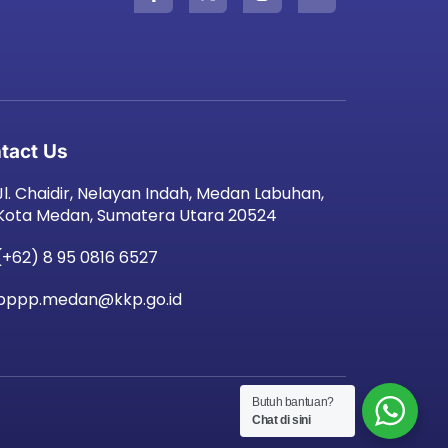
tact Us
Jl. Chaidir, Nelayan Indah, Medan Labuhan,
Kota Medan, Sumatera Utara 20524
(+62) 8 95 0816 6527
bppp.medan@kkp.go.id
Butuh bantuan?
Chat di sini