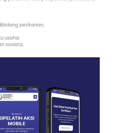
bidang perikanan;
u usaha;
an swasta;