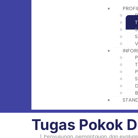
PROFI
P
T
S
S
V
INFOR
P
T
P
S
D
B
STAND
Tugas Pokok D
Penyusunan, pemantauan, dan evaluasi