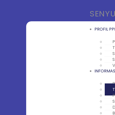
SENYU
PROFIL PP
P
T
S
S
V
INFORMASI
P
T
P
S
D
B