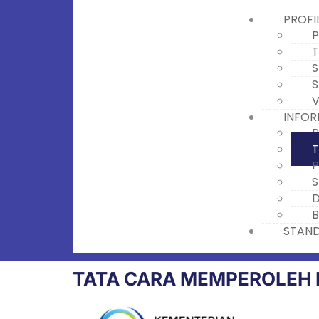
PROFI
P
T
S
S
V
INFOR
P
T
P
S
D
B
STAND
TATA CARA MEMPEROLEH 