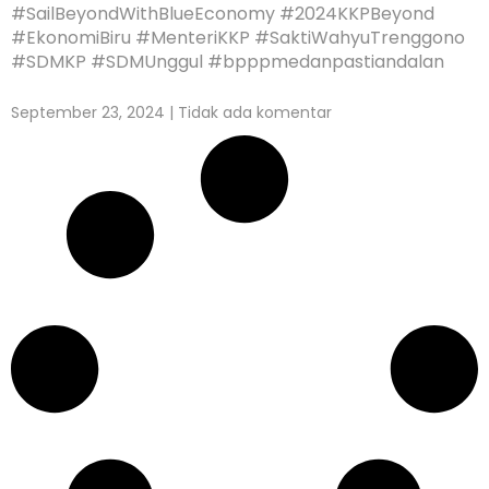
#SailBeyondWithBlueEconomy #2024KKPBeyond
#EkonomiBiru #MenteriKKP #SaktiWahyuTrenggono
#SDMKP #SDMUnggul #bpppmedanpastiandalan
September 23, 2024
Tidak ada komentar